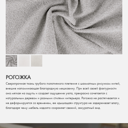
Каждый элемент можно заменить или
добавить для создания идеального размера
и формы
Цена действительна только для интернет-
магазина и может отличаться от цен в
розничных магазинах
ЗАКАЗАТЬ
РОГОЖКА
Сверхпрочная ткань грубого полотняного плетения с шахматным рисунком нитей,
Подобрать ткань
внешне напоминающая благородную мешковину. При всей своей фактурности
она мягкая на ощупь и создает ощущение уюта, прекрасно сочетается с
натуральным деревом и разными стилями интерьера. Рогожка не растягивается и
не деформируется со временем, ее «дышащая» структура не задерживает влагу,
благодаря чему мебель надолго сохраняет свежий, аккуратный вид.